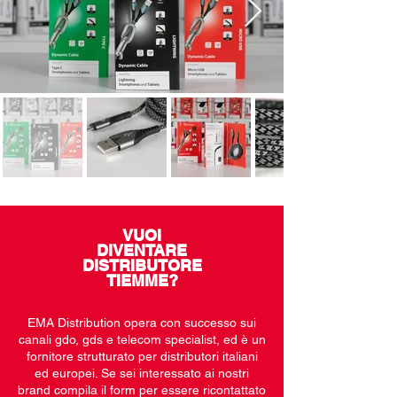
VUOI
DIVENTARE
DISTRIBUTORE
TIEMME?
EMA Distribution opera con successo sui
canali gdo, gds e telecom specialist, ed è un
fornitore strutturato per distributori italiani
ed europei. Se sei interessato ai nostri
brand compila il form per essere ricontattato