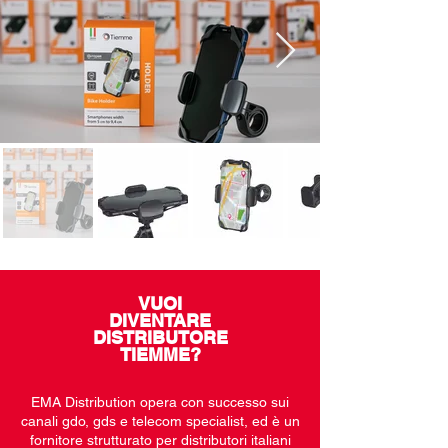
VUOI
DIVENTARE
DISTRIBUTORE
TIEMME?
EMA Distribution opera con successo sui
canali gdo, gds e telecom specialist, ed è un
fornitore strutturato per distributori italiani