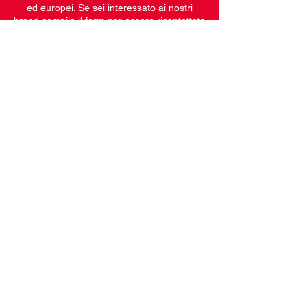
ed europei. Se sei interessato ai nostri
brand compila il form per essere ricontattato
dai nostri commerciali.
COMPILA IL FORM
info@emadistributionsrl.it
Via Pola, 25, 20833 Giussano - MB
Tel:
+39 0362 311731