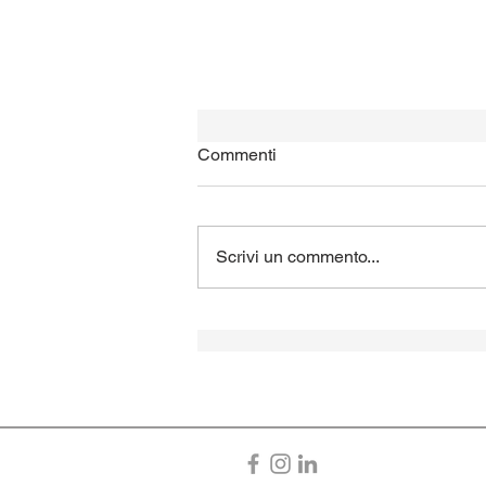
Commenti
Scrivi un commento...
TwinPods 2 by Tiemme
info@emadistributionsrl.it
Servizio - Garanzi