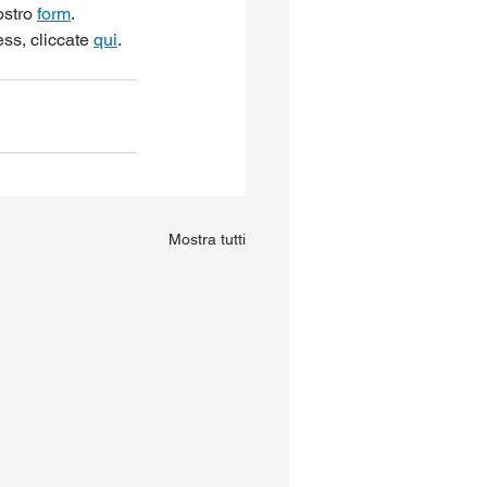
ostro 
form
.
ss, cliccate 
qui
.
Mostra tutti