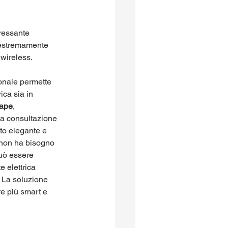
ressante 
 estremamente 
 wireless. 
ionale permette 
ica sia in 
cape
, 
la consultazione 
to elegante e 
non ha bisogno 
uò essere 
e elettrica 
. La soluzione 
e più smart e 