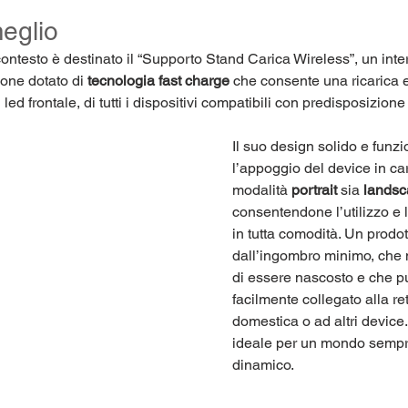
meglio
contesto è destinato il “Supporto Stand Carica Wireless”, un inte
one dotato di 
tecnologia fast charge
 che consente una ricarica
ed frontale, di tutti i dispositivi compatibili con predisposizione
Il suo design solido e funz
l’appoggio del device in car
modalità 
portrait
 sia 
lands
consentendone l’utilizzo e 
in tutta comodità. Un prodot
dall’ingombro minimo, che 
di essere nascosto e che p
facilmente collegato alla ret
domestica o ad altri device
ideale per un mondo sempr
dinamico.